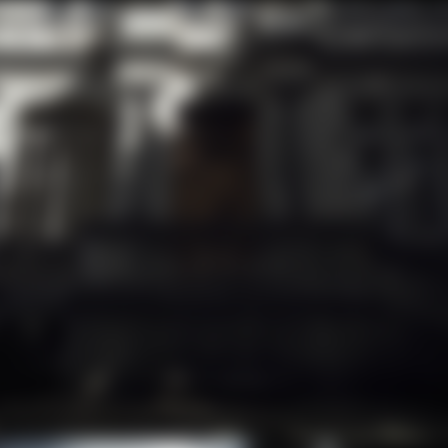
夜迷雾
流程
吉莉安-梅耶亮相洛杉矶弗里兹博览会
V.S.O.P.
干邑工匠
铂狮帝酒风茶韵
X.O.
铂狮帝干邑历史
铂狮帝边车鸡尾酒
铂狮帝干邑精选
干邑知识
铂狮帝干邑
X.O. 纯饮
铂狮帝蒸馏过程
铂狮帝干邑精选
干邑鸡尾酒