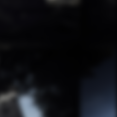
X.O.
铂狮帝
了解更多