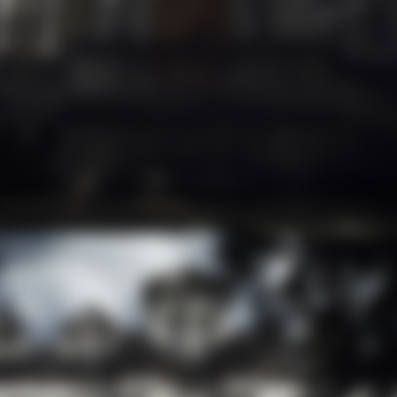
不拘邑格，如狮添翼。
铂狮帝
BISQUIT&DUBOUCH