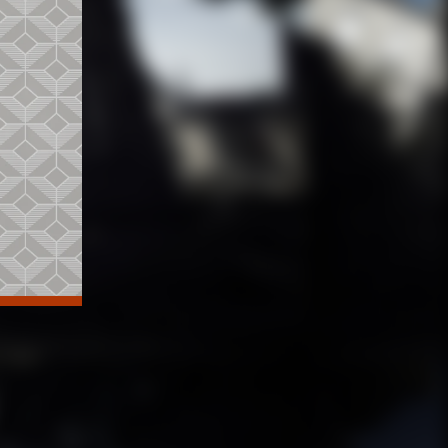
艺
）
系列