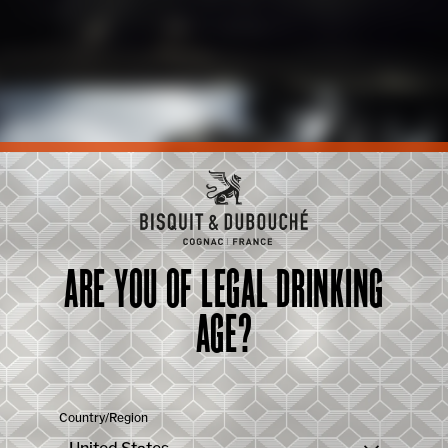
ARE YOU OF LEGAL DRINKING
AGE?
狮帝蒸馏
Country/Region